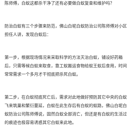
陈师傅，白蚁这都杀干净了还有必要做白蚁复查和维护吗？
防治白蚁有三个步骤来防范，佛山白坭白蚁防治公司陈师傅对小区
担任人讲，发现白蚁后：
第一步，根据现场情况来采取科学的方法灭治白蚁，铺设好药箱
后，只需等候白蚁来取食，靠工蚁搬运食物给蚁王蚁后食用，时间
常常需求一个多月才干彻底把杀死白蚁。
第二步，在白蚁彻底死亡后，需求对此地做好预防其它中央的白蚁
飞来筑巢和繁衍蔓延，白蚁在此生存后有白蚁的蚁路，佛山白坭白
蚁防治公司陈师傅说，固然白蚁全部消亡，但还是有白蚁的生活过
的痕迹也极容易诱惑其它白蚁来此地。