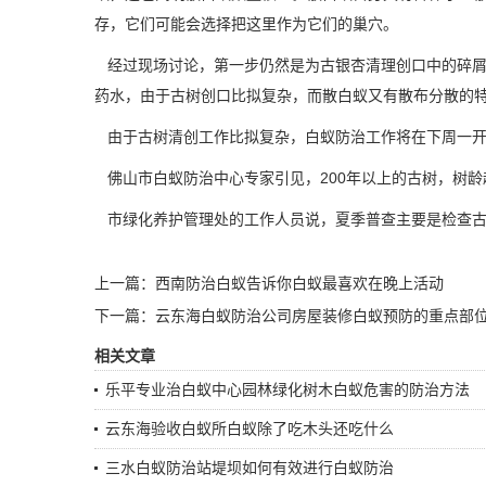
存，它们可能会选择把这里作为它们的巢穴。
经过现场讨论，第一步仍然是为古银杏清理创口中的碎屑
药水，由于古树创口比拟复杂，而散白蚁又有散布分散的
由于古树清创工作比拟复杂，白蚁防治工作将在下周一开
佛山市白蚁防治中心专家引见，200年以上的古树，树龄
市绿化养护管理处的工作人员说，夏季普查主要是检查古
上一篇：
西南防治白蚁告诉你白蚁最喜欢在晚上活动
下一篇：
云东海白蚁防治公司房屋装修白蚁预防的重点部
相关文章
乐平专业治白蚁中心园林绿化树木白蚁危害的防治方法
云东海验收白蚁所白蚁除了吃木头还吃什么
三水白蚁防治站堤坝如何有效进行白蚁防治