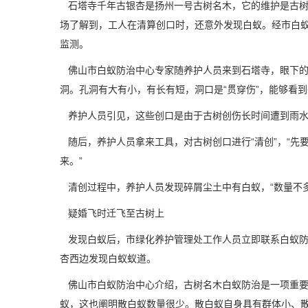
石塔寺千年古银杏是扬州一号古树名木，它的维护是古树
场了解到，工人在清算创口时，还意外发现白蚁。经市白
监测。
佛山市白蚁防治中心
专家随养护人员来到石塔寺，眼下
洞。孔洞有大有小，有长有短，洞口是“贯穿伤”，能够看
养护人员引见，这些创口是由于古树创伤长时间遭到雨水
随后，养护人员拿来工具，对古树创口进行“清创”，“先
来。”
清创过程中，养护人员发现碎屑尘土中有白蚁，“数量不多
疑婚飞时迁飞至古树上
发现白蚁后，市绿化养护管理处工作人员立即联系白蚁防
杏西边发现白蚁蚁道。
佛山市白蚁防治中心介绍，古树名木
白蚁防治
是一项重
蚁，这也阐明散白蚁数量很少。
散白蚁
自身具有群体小、