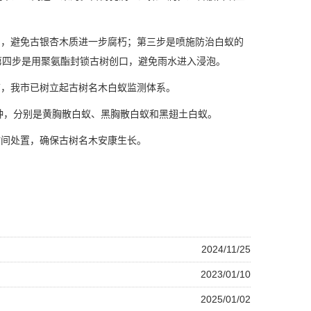
，避免古银杏木质进一步腐朽；第三步是喷施防治白蚁的
第四步是用聚氨酯封锁古树创口，避免雨水进入浸泡。
，我市已树立起古树名木
白蚁监测体系
。
种，分别是黄胸散白蚁、黑胸散白蚁和黑翅土白蚁。
间处置，确保古树名木安康生长。
2024/11/25
2023/01/10
2025/01/02