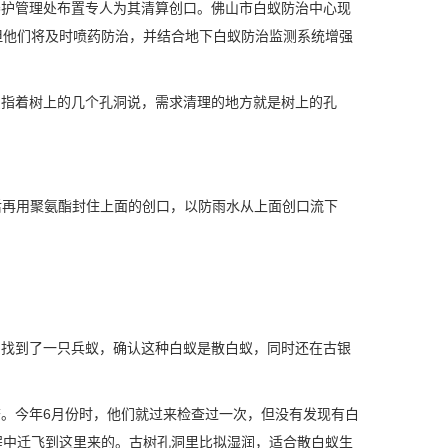
护管理处布置专人为其清算创口。佛山市白蚁防治中心现
但他们将及时喷药防治，并结合地下白蚁防治监测系统增强
员指着树上的几个孔洞说，需求清理的地方就是树上的孔
后再用聚氨酯封住上面的创口，以防雨水从上面创口流下
找到了一只兵蚁，确认这种白蚁是散白蚁，同时还在古银
。今年6月份时，他们就过来检查过一次，但没有发现有白
程中迁飞到这里来的。古树孔洞里比拟湿润，适合散白蚁生