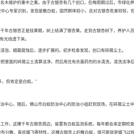
名木维护的重中之重。由于古银杏有几个创口，在梅雨期过后，市绿化养
蚁中心专家识别，发现是散白蚁，固然群体较小，且对古银杏危害较轻，
的千年古银杏正是挂果期，树上结满了银杏果。走到古银杏树下，养护人
到有光线透下来。
浸泡、细菌腐蚀后，逐步扩展的。初步检查发现，创口有碎屑尘土。
要把里面的碎屑尘土清算洁净，然后用兑有杀菌药剂的水清洗，清洗洁净
，但肯定是白蚁。”
治中心，随后，佛山市白蚁防治中心的防治小组赶到现场，在碎屑尘土中
要工作，这棵千年古银杏周边，装置有白蚁监测系统，每年都会来定期检查
散布分散、喜欢婚飞等特性，这棵古银杏上的散白蚁，很可能就是婚飞过