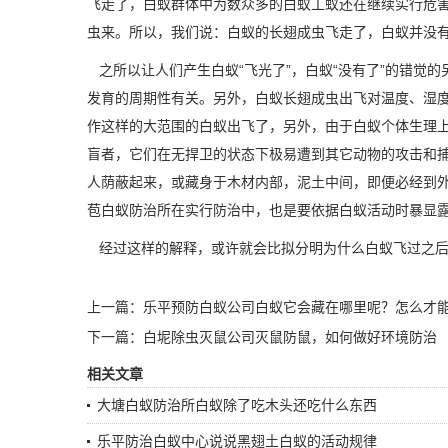
飞走了，白蚁群体中为数众多的白蚁工蚁还在继续实行危
虫来。所以，我们说：白蚁的长翅成虫飞走了，白蚁并没有
之所以让人们产生白蚁“飞光了”，白蚁“没有了”的错觉
发育的周期性有关。另外，白蚁长翅成虫出飞对温度、湿
作这样的大范围的白蚁出飞了，另外，由于白蚁个体生理
盲者，它们在无捍卫的状态下极易遭到其它动物的攻击和
人荫蔽起来，或藏身于木材内部，泥土中间，即便必经到
苞白蚁防治所在实行防治中，也是要依据白蚁活动时暴显
经过这样的解释，或许就会比拟分明为什么白蚁飞过之后
上一篇：
乐平预防白蚁公司白蚁它会藏在哪里呢？怎么才
下一篇：
白坭除虫灭鼠公司灭鼠防鼠，如何做好环境防治
相关文章
大塘白蚁防治所白蚁除了吃木头还吃什么东西
乐平防治白蚁中心说说黑翅土白蚁的活动规律