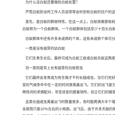
为什么没白蚁还要做防白蚁处置？
芦苞白蚁防治所
工作人员说常常会听到有白蚁的住户的
首先，是白蚁的群居特性。在这一点上，白蚁很像那些蚂
白蚁称为一个白蚁群体。一个白蚁群体包括至少十百头白
白蚁群体中还有许多未成熟的个体，这些未成熟个体可分
一类是没有翅芽的幼白蚁
它们生育生长后，最终可成为白蚁工蚁或白蚁兵蚁这两类
另一类则是背上长有翅芽的
白蚁若虫
它们最终会发育成为有生殖才干的长翅成虫，当它们完好
宜的气候条件中在一定的时间里离巢出飞。它们的出飞是
两性间的求偶配对，寻觅适宜的建巢场所，创立它们的婚
这类长翅成虫离巢出飞时数量很多，有时能爬满大半个墙
全部而只是10％左右的小局部。出飞后，由于许多天敌的