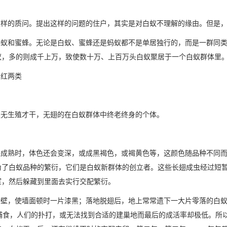
这样的质问。提出这样的问题的住户，其实是对白蚁不理解的缘由。但是
蚁和蜜蜂。无论是白蚁、蜜蜂还是蚂蚁都不是单居独行的，而是一群同类
蚁，多的则成千上万，致使数十万、上百万头白蚁聚居于一个白蚁群体里
红两类
无生殖才干，无翅的在白蚁群体中终老终身的个体。
成熟时，体色还会变深，或成黑褐色，或褐黄色等，这颜色随品种不同而
为了白蚁品种的繁衍，它们是白蚁新群体的创立者。这些长翅成虫经过短
室，然后躲藏到里面去实行
交配繁衍
。
壁，使墙面顿时一片漆黑；落地脱翅后，地上常常遗下一大片零落的白蚁
捕食，人们的扑打，或无法找到合适的建巢地而最后的成活率却极低。所