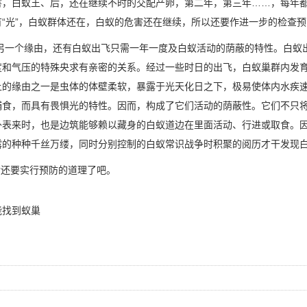
害，白蚁王、后，还在继续不时的交配产卵，第二年，第三年……，每年
“光”，白蚁群体还在，白蚁的危害还在继续，所以还要作进一步的检查预
的另一个缘由，还有白蚁出飞只需一年一度及白蚁活动的荫蔽的特性。白
度和气压的特殊央求有亲密的关系。经过一些时日的出飞，白蚁巢群内发
上的缘由之一是虫体的体壁柔软，暴露于光天化日之下，极易使体内水疾
捕食，而具有畏惧光的特性。因而，构成了它们活动的荫蔽性。它们不只
外表来时，也是边筑能够赖以藏身的白蚁道边在里面活动、行进或取食。
露的种种千丝万缕，同时分别控制的白蚁常识战争时积聚的阅历才干发现
还要实行预防的道理了吧。
能找到蚁巢