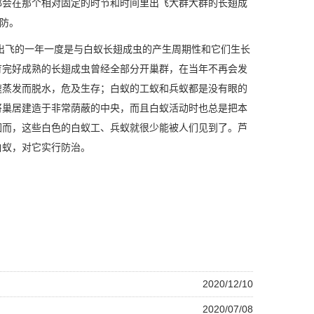
都会在那个相对固定的时节和时间里出飞大群大群的长翅成
防。
蚁出飞的一年一度是与白蚁长翅成虫的产生周期性和它们生长
育完好成熟的长翅成虫曾经全部分开巢群，在当年不再会发
速蒸发而脱水，危及生存；白蚁的
工蚁和兵蚁
都是没有眼的
将巢居建造于非常荫蔽的中央，而且白蚁活动时也总是把本
因而，这些白色的白蚁工、兵蚁就很少能被人们见到了。芦
白蚁，对它实行防治。
2020/12/10
2020/07/08